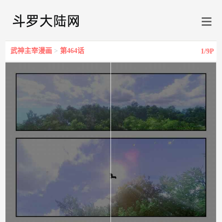
武神主宰漫画
>
第464话
1
/9P