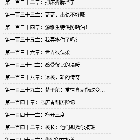
第一百三十二章：把床折腾坏了
第一百三十三章：哥哥，出轨不好哦
第一百三十四章：源稚生特供防晒油！
第一百三十五章：我弄疼你了吗？
第一百三十六章：世界很温柔
第一百三十七章：感受彼此的温暖
第一百三十八章：返校，新的传奇
第一百三十九章：楚子航：爱情真是能改变一个人
第一百四十章：老唐青铜历险记
第一百四十一章：梅开三度
第一百四十二章：校长：他们想找你接班
第一百四十三章：失踪的女校董