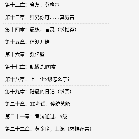
第十二章：舍友，芬格尔
第十三章：师兄你可……真厉害
第十四章：晨练，言灵（求推荐）
第十五章：体测开始
第十六章：强亿些
第十七章：凯撒.加图索
第十八章：上一个S级怎么了？
第十九章：陆晨的日记（求票）
第二十章：3E考试，传统艺能
第二十一章：考试通过，S级
第二十二章：黄金瞳，上课（求推荐票）