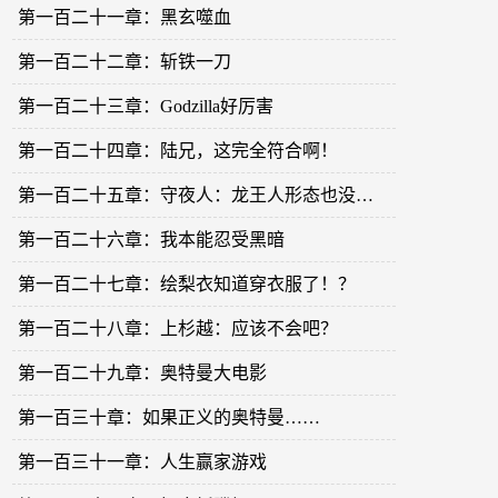
第一百二十一章：黑玄噬血
第一百二十二章：斩铁一刀
第一百二十三章：Godzilla好厉害
第一百二十四章：陆兄，这完全符合啊！
第一百二十五章：守夜人：龙王人形态也没这么猛吧
第一百二十六章：我本能忍受黑暗
第一百二十七章：绘梨衣知道穿衣服了！？
第一百二十八章：上杉越：应该不会吧？
第一百二十九章：奥特曼大电影
第一百三十章：如果正义的奥特曼……
第一百三十一章：人生赢家游戏