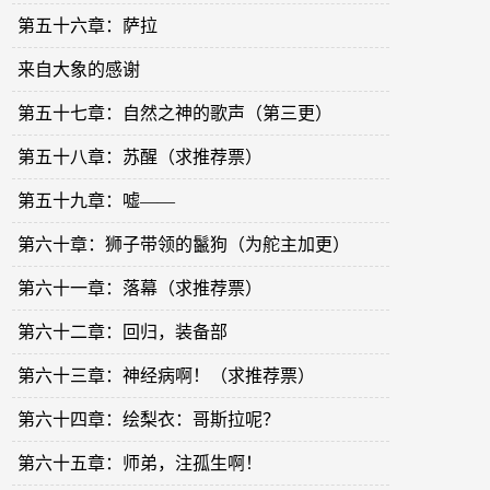
第五十六章：萨拉
来自大象的感谢
第五十七章：自然之神的歌声（第三更）
第五十八章：苏醒（求推荐票）
第五十九章：嘘——
第六十章：狮子带领的鬣狗（为舵主加更）
第六十一章：落幕（求推荐票）
第六十二章：回归，装备部
第六十三章：神经病啊！（求推荐票）
第六十四章：绘梨衣：哥斯拉呢？
第六十五章：师弟，注孤生啊！