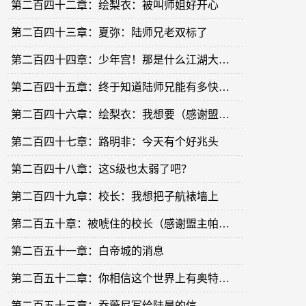
第二百四十二章：绘梨衣：被叫师姐好开心
第二百四十三章：夏弥：陆师兄老双标了
第二百四十四章：少年宫！那是什么江湖大派吗！？
第二百四十五章：终于知道陆师兄能有多快了（感谢盟主蜜糖冬瓜的打赏）
第二百四十六章：绘梨衣：我想要（感谢盟主白月樱十四的打赏）
第二百四十七章：路明非：今天有个好兆头
第二百四十八章：这S级也太弱了吧？
第二百四十九章：校长：我想把子航裱墙上
第二百五十章：被唬住的校长（感谢盟主帕秋莉丶諾雷姬的打赏）
第二百五十一章：白帝城的消息
第二百五十二章：你相信这个世界上有奥特曼吗？
第二百五十三章：乔薇尼写给陆晨的信