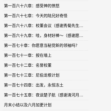
第一百六十六章：感受神的愤怒
第一百六十七章：今天的陆兄好奇怪
第一百六十八章：校董会议（感谢秀菊先生打赏的盟主）
第一百六十九章：哇，身材好棒～（感谢愿做你的温柔打赏的盟主）
第一百七十章：你愿意当秘党新的领袖吗？
第一百七十一章：按在墙上
第一百七十二章：名誉校董
第一百七十三章：尼伯龙根计划
第一百七十四章：出发，永恒冻土
第一百七十五章：夜谈楚子航（感谢清河月打赏的盟主！）
月末小结以及六月加更计划