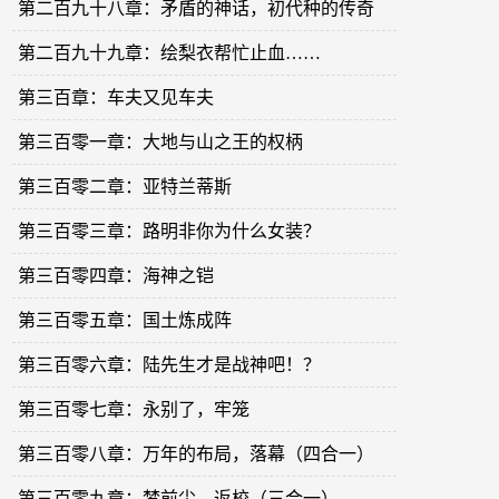
第二百九十八章：矛盾的神话，初代种的传奇
第二百九十九章：绘梨衣帮忙止血……
第三百章：车夫又见车夫
第三百零一章：大地与山之王的权柄
第三百零二章：亚特兰蒂斯
第三百零三章：路明非你为什么女装？
第三百零四章：海神之铠
第三百零五章：国土炼成阵
第三百零六章：陆先生才是战神吧！？
第三百零七章：永别了，牢笼
第三百零八章：万年的布局，落幕（四合一）
第三百零九章：梦前尘，返校（三合一）