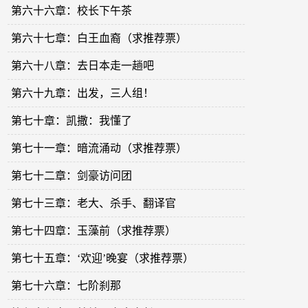
第六十六章：校长下午茶
第六十七章：白王血裔（求推荐票）
第六十八章：去日本走一趟吧
第六十九章：出发，三人组！
第七十章：凯撒：我懂了
第七十一章：暗流涌动（求推荐票）
第七十二章：剑豪访问团
第七十三章：老大、杀手、翻译官
第七十四章：玉藻前（求推荐票）
第七十五章：‘欢迎’晚宴（求推荐票）
第七十六章：七阶刹那