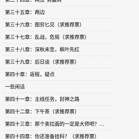
第三十五章：两边
第三十六章：图穷匕见（求推荐票）
第三十七章：乱战，危局（求推荐票）
第三十八章：深秋未至，枫叶先红
第三十九章：后日谈（求推荐票）
第四十章：返程，疑点
一些闲话
第四十一章：主线任务，封神之路
第四十二章：下午茶（求推荐票）
第四十三章：那个卖拉面的一定是大师吧？（第三更）
第四十四章：你还准备挂科？（求推荐票）