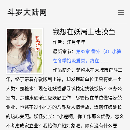
我想在妖局上班摸鱼
作者：江月年年
最新章节：
第85章 番外（4）小笋
在冬季饱吸爱意，终在……
作品简介：楚稚水在大城市奋斗三
年，终于带着存款顺利上岸，却发现新单位里只有她一个
人类？楚稚水：现在连妖怪都寻求稳定找铁饭碗？※办公
室内，楚稚水逐渐适应妖局工作，尽管她在单位做得兢兢
业业，也逃不过小地方的八卦及人情世故，遭遇红娘处长
的热心关照。妖怪处长：“小楚啊，你工作那么优秀，怎么
不考虑成家立业？我给你介绍对象吧，你有没有什么要