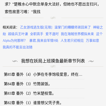
求？”楚稚水心中默念单身大法好，但她也不愿出言扫兴，
索性故意刁难：“我找
相关阅读：
乙女游戏逃生版[无限]
温掌门的糟糠师弟回来了
神秘之
劫
超级兵王叶谦
全职高手
爱不逢时
我在海贼世界模拟未来
这个
Alpha为何那样？
暴君,我来自军情9处
人生若只初相见
万事如意
我真的不能言出法随
我想在妖局上班摸鱼最新章节列表
第85章 番外（4）小笋在冬季饱吸爱意，终在……
第84章 番外（3）竹筒装饭。
第83章 番外（2）竹米楚枝雪。
第82章 番外（1）谁曾想父凭子贵。