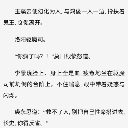
玉藻云便幻化为人, 与鸿俊一人一边, 搀扶着
鬼王, 仓促离开。
洛阳驱魔司。
“你疯了吗？！”莫日根愤怒道。
李景珑脸上、身上全是血, 疲惫地坐在驱魔
司前坍倒的台阶上，不住喘息, 眼中带着疑惑与
闪烁。
裘永思道：“救不了人, 别把自己性命搭进去,
长史, 你得反省。”