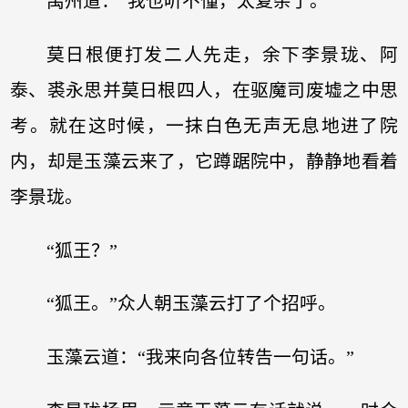
禹州道：“我也听不懂，太复杂了。”
莫日根便打发二人先走，余下李景珑、阿
泰、裘永思并莫日根四人，在驱魔司废墟之中思
考。就在这时候，一抹白色无声无息地进了院
内，却是玉藻云来了，它蹲踞院中，静静地看着
李景珑。
“狐王？”
“狐王。”众人朝玉藻云打了个招呼。
玉藻云道：“我来向各位转告一句话。”