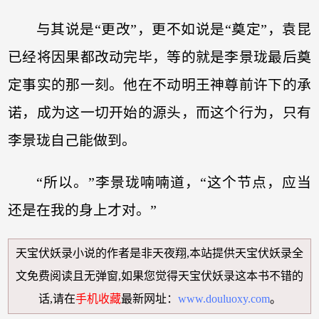
与其说是“更改”，更不如说是“奠定”，袁昆
已经将因果都改动完毕，等的就是李景珑最后奠
定事实的那一刻。他在不动明王神尊前许下的承
诺，成为这一切开始的源头，而这个行为，只有
李景珑自己能做到。
“所以。”李景珑喃喃道，“这个节点，应当
还是在我的身上才对。”
天宝伏妖录小说
的作者是非天夜翔,本站提供
天宝伏妖录全
文免费阅读
且无弹窗,如果您觉得
天宝伏妖录
这本书不错的
话,请在
手机收藏
最新网址：
www.douluoxy.com
。