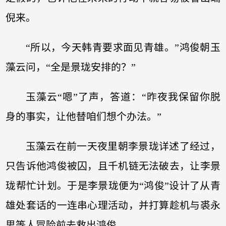
倪来。
“所以，今天韩青要求面见青雄。”鸿俊朝玉
藻云问，“全是景珑安排的？”
玉藻云“嗯”了声，答道：“昨夜我保留你脱
身的事实，让他替咱们想个办法。”
玉藻云在前一天夜里朝李景珑详述了经过，
只告诉他鸿俊被囚，且千机链无法破去，让李景
珑帮忙计划。于是李景珑便为“鸿俊”设计了从青
雄处套话的一连串心理活动，并打算趁机与裘永
思等人冒险前去救出鸿俊。