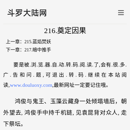
216.奠定因果
上一章：
215.蓝焰焚妖
下一章：
217.暗中推手
要是被.浏.览.器.自.动.转.码.阅.读.了,会有.很.多.
广.告和问.题,可退出.转.码.继续在本站阅
读,
www.douluoxy.com
,最新网址一定要记住哦。
鸿俊与鬼王、玉藻云藏身一处倾塌墙后，朝
外望去, 鸿俊手中持千机链, 见袁昆背对众人, 走
下祭坛。