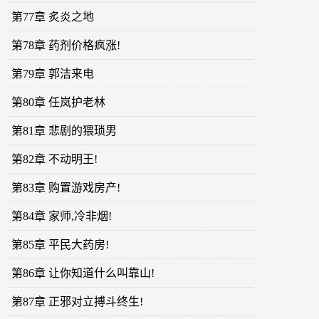
第77章 炙炎之地
第78章 药剂价格疯涨!
第79章 郭洁来电
第80章 任岚护老林
第81章 悲剧的猥琐男
第82章 不动明王!
第83章 购置游戏房产!
第84章 家师,冷非烟!
第85章 平民大药房!
第86章 让你知道什么叫靠山!
第87章 正邪对立搏斗终生!