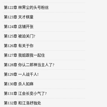
第122章 林霁尘的头号粉丝
第123章 天才棋童
第124章 店铺开张
第125章 被迫关门?
第126章 有关于你
第127章 我姐跟我一起住
第128章 你认二郎神当主人了?
第129章 一人战千人!
第130章 杀人如麻
第131章 江会长变小气了?
第132章 和江洛妤独处