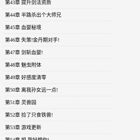
第43章 提升剑法资质
第44章 半路杀出个大师兄
第45章 血婴秘境
第46章 失策!金丹期对手!
第47章 剑斩血婴!
第48章 魅虫附体
第49章 好感度清零
第50章 离我孙女远一点!
第51章 灵兽园
第52章 捡了只食铁兽!
第53章 游戏更新
第54章 姐,我好想你!