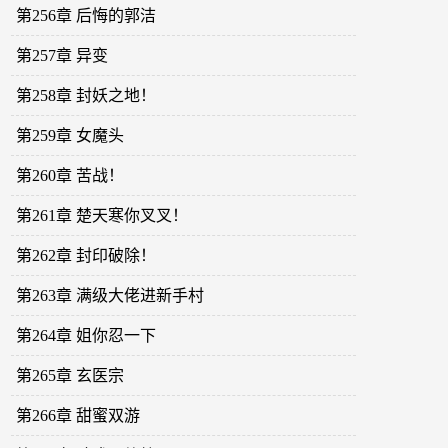
第256章 后悔的郭洁
第257章 异变
第258章 封妖之地！
第259章 女魔头
第260章 苦战！
第261章 楚天寒你叉叉！
第262章 封印破除！
第263章 满级大佬进新手村
第264章 姐你忍一下
第265章 玄医宗
第266章 甜蜜双游