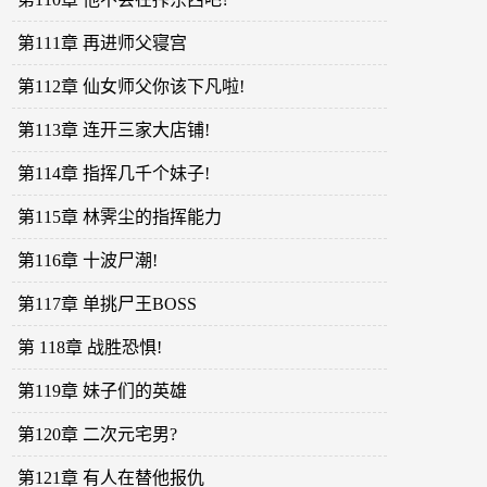
第111章 再进师父寝宫
第112章 仙女师父你该下凡啦!
第113章 连开三家大店铺!
第114章 指挥几千个妹子!
第115章 林霁尘的指挥能力
第116章 十波尸潮!
第117章 单挑尸王BOSS
第 118章 战胜恐惧!
第119章 妹子们的英雄
第120章 二次元宅男?
第121章 有人在替他报仇