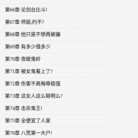
第66章 论剑台比斗!
第67章 师姐,约不?
第68章 他只是不想再被骗
第69章 有多少借多少
第70章 夜窟鬼岭
第71章 被女鬼看上了?
第72章 伤害不高侮辱极强
第73章 这女人这么聪明么?
第74章 击杀鬼王!
第75章 全便宜了人家
第76章 八荒第一大户!