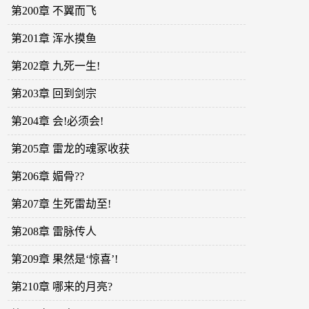
第200章 不翼而飞
第201章 浑水摸鱼
第202章 九死一生!
第203章 回到剑宗
第204章 会!必须会!
第205章 雷龙的魂冢收获
第206章 媚骨??
第207章 生死雷劫至!
第208章 雷脉传人
第209章 果然是‘惊喜’!
第210章 哪来的月亮?