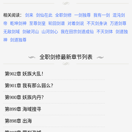
相关阅读：
剑来
剑仙在此
全职剑修
一剑独尊
我有一剑
混沌剑
帝
乾坤剑神
至尊剑皇
轮回剑谱
对着剑说
不灭剑身诀
万道剑尊
无敌剑域
剑破河山
山河剑心
我在田宗剑道成仙
不灭剑体
剑道独
神
剑道独尊
全职剑修最新章节列表
第902章 妖族大乱！
第901章 我有那么弱么？
第900章 妖族内丹？
第899章 海域搜寻
第898章 出海