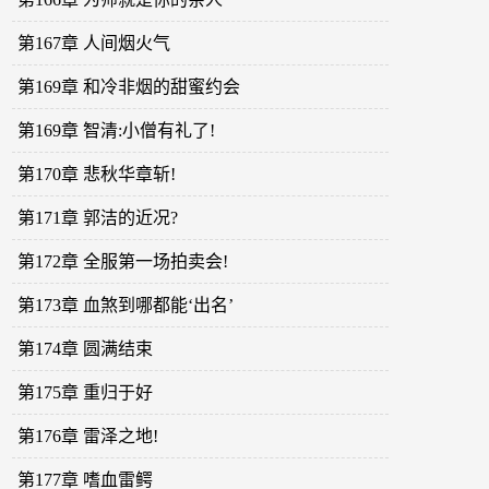
第167章 人间烟火气
第169章 和冷非烟的甜蜜约会
第169章 智清:小僧有礼了!
第170章 悲秋华章斩!
第171章 郭洁的近况?
第172章 全服第一场拍卖会!
第173章 血煞到哪都能‘出名’
第174章 圆满结束
第175章 重归于好
第176章 雷泽之地!
第177章 嗜血雷鳄