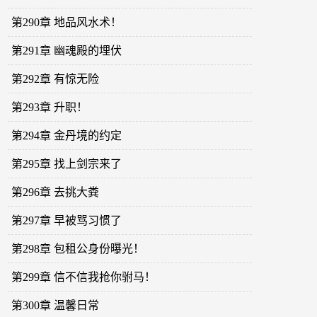
第290章 地品风水术！
第291章 幽魂殿的埋伏
第292章 有惊无险
第293章 升职！
第294章 金丹境的约定
第295章 找上剑宗来了
第296章 去挑大粪
第297章 早被骂习惯了
第298章 包租公身份曝光！
第299章 信不信我抢你驸马！
第300章 温馨日常