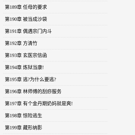
第189章 任母的要求
第190章 被当成沙袋
第191章 偶遇宗门内斗
第192章 方清竹
第193章 玄医宗信函
第194章 炼狱当康!
第195章 逃?为什么要逃?
第196章 林师傅的刮痧服务
第197章 有个金丹期奶妈就是爽!
第198章 惊险逃生
第199章 藏形纳影