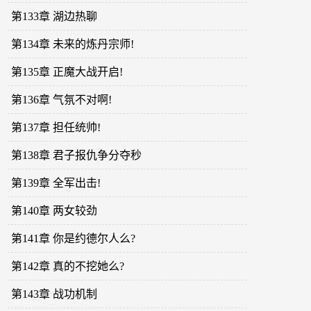
第133章 湖边热聊
第134章 未来的炼丹宗师!
第135章 正魔大战开启!
第136章 气氛不对啊!
第137章 担任统帅!
第138章 君子报仇争分夺秒
第139章 全军出击!
第140章 两女较劲
第141章 你是约德尔人么?
第142章 真的不挖她么?
第143章 战功机制