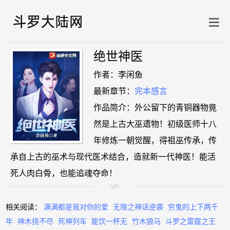
绝世神医
作者：李闲鱼
最新章节：
完本感言
作品简介：外公留下的青铜器物竟
然是上古大巫遗物！初级医师十八
年修炼一朝觉醒，得祖巫传承，传
承自上古的巫术与现代医术结合，造就新一代神医！能活
死人肉白骨，也能追魂夺命！
相关阅读：
满满都是我对你的爱
无限之神话逆袭
穷鬼的上下两千
年
神木挠不尽
死神列车
能饮一杯无
竹木狼马
斗罗之雷霆之王