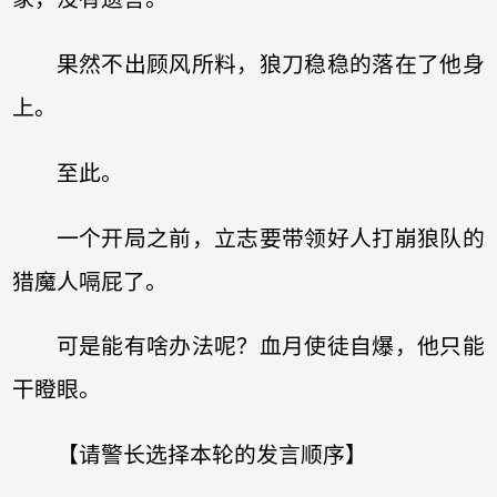
果然不出顾风所料，狼刀稳稳的落在了他身
上。
至此。
一个开局之前，立志要带领好人打崩狼队的
猎魔人嗝屁了。
可是能有啥办法呢？血月使徒自爆，他只能
干瞪眼。
【请警长选择本轮的发言顺序】