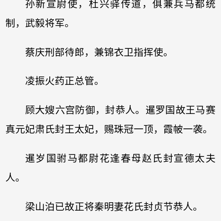
孙新宣尉使，杜兴驿传道，俱兼兵马都统
制，武毅将军。
蔡庆刑部待郎，兼锦衣卫指挥使。
凌振火药正总管。
顾大嫂六宫防御，封恭人。暹罗国故王马赛
真元妃肃氏封王太妃，赐珠冠一顶，霞帔一袭。
暹岁国驸马都尉花逢春母赵氏封宣德太夫
人。
梁山泊已故正将秦明妻花氏封贞节恭人。