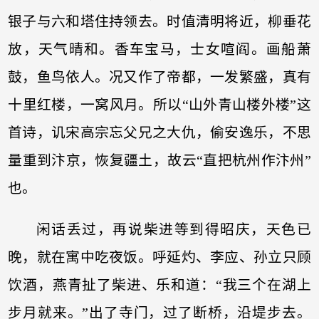
银子与六和塔住持领去。时值清明将近，柳垂花
放，天气晴和。香车宝马，士女喧阎。画船萧
鼓，鱼鸟依人。况又作了帝都，一发繁盛，真有
十里红楼，一窝风月。所以“山外青山楼外楼”这
首诗，讥宋高宗忘父兄之大仇，偷安逸乐，不思
量重到汴京，恢复疆土，故云“直把杭州作汴州”
也。
闲话丢过，再说柴进等到得昭庆，天色已
晚，就在寓中吃夜饭。呼延灼、李应、孙立只顾
饮酒，燕青扯了柴进、乐和道：“我三个在湖上
步月就来。”出了寺门，过了断桥，沿堤步去。