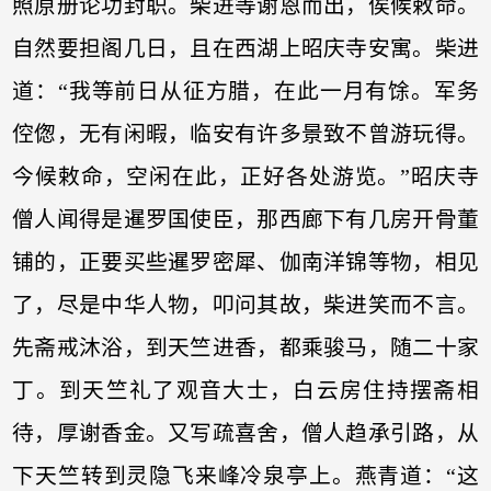
照原册论功封职。柴进等谢恩而出，俟候敕命。
自然要担阁几日，且在西湖上昭庆寺安寓。柴进
道：“我等前日从征方腊，在此一月有馀。军务
倥偬，无有闲暇，临安有许多景致不曾游玩得。
今候敕命，空闲在此，正好各处游览。”昭庆寺
僧人闻得是暹罗国使臣，那西廊下有几房开骨董
铺的，正要买些暹罗密犀、伽南洋锦等物，相见
了，尽是中华人物，叩问其故，柴进笑而不言。
先斋戒沐浴，到天竺进香，都乘骏马，随二十家
丁。到天竺礼了观音大士，白云房住持摆斋相
待，厚谢香金。又写疏喜舍，僧人趋承引路，从
下天竺转到灵隐飞来峰冷泉亭上。燕青道：“这