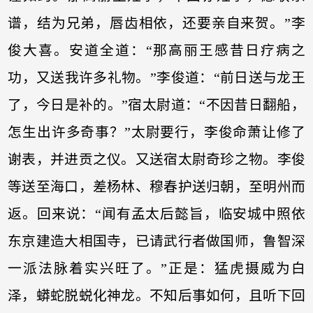
谱，结为兄弟，唇齿相依，还要亲自来贺。”李
俊大喜。安道全道：“那高丽王感昔日疗病之
功，又送我许多礼物。”李俊道：“前日送与龙王
了，今日是补的。”宿太尉道：“不因昔日翻船，
怎生出许多奇事？”太尉要行，李俊命萧让修了
谢表，并进贡之仪。又送宿太尉奇珍之物。李俊
等送至海口，差杨林、穆春护送归朝，至明州而
返。回来说：“闻有孟太后懿旨，临安城中照依
东京建造大相国寺，已请武行者做国师，鲁智深
一派法脉着实兴旺了。”正是：猛虎摄威为白
泽，蟒蛇脱蜕化神龙。不知后事如何，且听下回