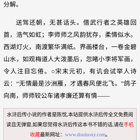
分解。
送驾还朝，无甚话头。借武行者之英雄回
首，浩气如虹；李师师之风韵犹存，柔情似水。
西湖灯火，南渡繁华满纸。界画楼台，一卷金碧
山水，如观梅道人大泼墨后，忽睹小李将军画，
令人注目忘倦。○宋末元初，有讥会试举人诗
云：“无情最是沙洲雁，才遇春风便北飞。”鸽子
向南，师师较公车诸孝廉还算有情——
水浒后传小说
的作者是陈忱,本站提供
水浒后传全文免费阅
读
且无弹窗,如果您觉得
水浒后传
这本书不错的话,请在
手机
收藏
最新网址：
www.douluoxy.com
。