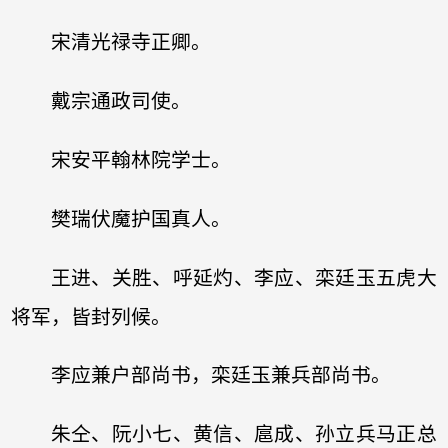
宋清光禄寺正卿。
戴宗通政司使。
宋安平翰林院学士。
樊瑞伏魔护国真人。
王进、关胜、呼延灼、李应、栾廷玉五虎大
将军，皆封列候。
李应兼户部尚书，栾廷玉兼兵部尚书。
朱仝、阮小七、黄信、扈成、孙立兵马正总