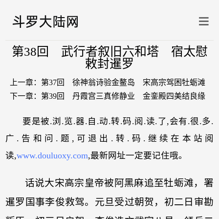
第38回 武行者叙旧六和塔 宿太慰
敕封暹罗
上一章：
第37回 徐神翁诗验金鳌岛 宋高宗驾困牡蛎滩
下一章：
第39回 丹霞宫三真修静业 金銮殿四美结良缘
要是被.浏.览.器.自.动.转.码.阅.读.了,会有.很.多.
广.告和问.题,可退出.转.码.继续在本站阅
读,
www.douluoxy.com
,最新网址一定要记住哦。
话说大宋高宗皇帝被阿黑麻追至牡蛎滩，署
暹罗国事李俊救驾。元旦受过朝贺，初二日审勘