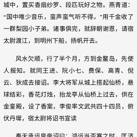
城中，置买香扇纱罗、段匹玩好之物。燕青道：
“国中唯少音乐，蛮声蛮气听不得。”用千金收了
一群梨园小子弟。诸事俱完，就辞朝谢恩，请宿
太尉渡江，到明州下船，扬帆开去。
风水欠顺，行了半个月，方到金鳌岛，先使
人报知。就同王进、阮小七、费保、高青、倪
云、狄成去接诏。李大将军从城上搭起仙桥，悬
球结彩，香花灯烛，抬龙亭从仙桥上过去，供在
金銮殿，设了香案，李俊率文武共四十四员，俯
伏丹墀，宿太尉将诏书宣读
奉天承运皇帝诏曰：鸿运当否塞之时，匡济