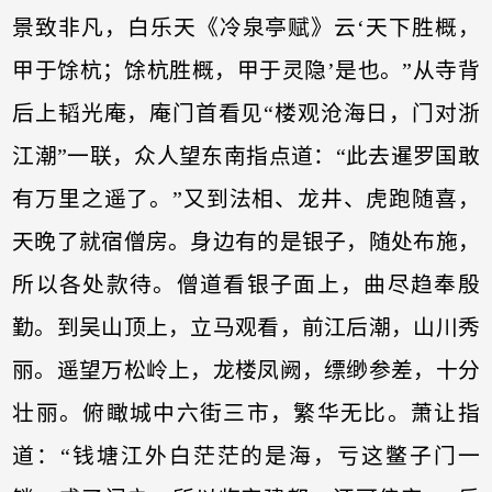
景致非凡，白乐天《冷泉亭赋》云‘天下胜概，
甲于馀杭；馀杭胜概，甲于灵隐’是也。”从寺背
后上韬光庵，庵门首看见“楼观沧海日，门对浙
江潮”一联，众人望东南指点道：“此去暹罗国敢
有万里之遥了。”又到法相、龙井、虎跑随喜，
天晚了就宿僧房。身边有的是银子，随处布施，
所以各处款待。僧道看银子面上，曲尽趋奉殷
勤。到吴山顶上，立马观看，前江后潮，山川秀
丽。遥望万松岭上，龙楼凤阙，缥缈参差，十分
壮丽。俯瞰城中六街三市，繁华无比。萧让指
道：“钱塘江外白茫茫的是海，亏这鳖子门一