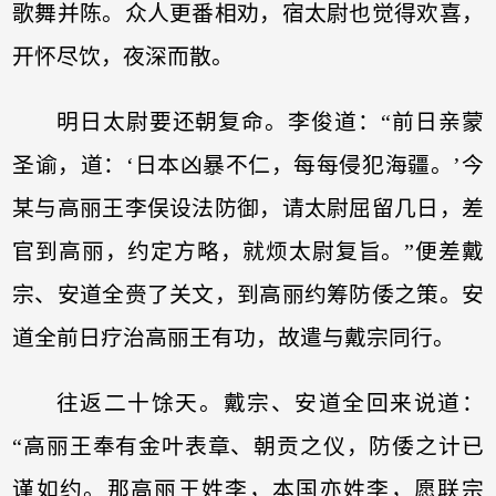
歌舞并陈。众人更番相劝，宿太尉也觉得欢喜，
开怀尽饮，夜深而散。
明日太尉要还朝复命。李俊道：“前日亲蒙
圣谕，道：‘日本凶暴不仁，每每侵犯海疆。’今
某与高丽王李俣设法防御，请太尉屈留几日，差
官到高丽，约定方略，就烦太尉复旨。”便差戴
宗、安道全赍了关文，到高丽约筹防倭之策。安
道全前日疗治高丽王有功，故遣与戴宗同行。
往返二十馀天。戴宗、安道全回来说道：
“高丽王奉有金叶表章、朝贡之仪，防倭之计已
谨如约。那高丽王姓李，本国亦姓李，愿联宗