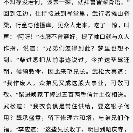
不知存没若何，该去一探，就拜鲁智深骨塔。”
回到江边，住持接进到禅堂里，武行者摊山脊
梁，行童与他搔痒。见众人走来，吃了一惊，叫
声：“阿呀！”衣服不曾穿好，提了袖口就与众人
作揖，说道：“兄弟们怎得到此？梦里也想不
到。”柴进悉把从前事迹说过，今护送圣驾还
朝，候领敕命，因此来望兄长。武松大喜道：
“我作废人，众弟兄又成这般大事业，可敬可
敬。”柴进唤家丁捧过五百两香信并土仪相送。
武松道：“我衣食俱是常住供给，要这银子何
用？既承盛意，留下修理六和塔，与弟兄们作
福。”李应道：“这些兄长收了，明日到昭庆寺，