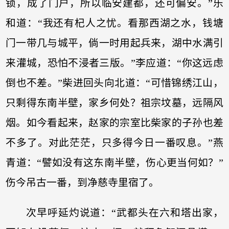
锁，成了门户，所以临安建都，还可偏安。”乐
和道：“我还有杞人之忧。看那西湖之水，钱塘
门一带几与城平，倘一时用起兵来，湖中水满引
来灌城，恐怕不浸者三版。”李应道：“你这远虑
倒也不差。”柴进回头向北道：“可惜锦绣江山，
只剩得东南半壁，家乡何处？祖宗坟墓，远隔风
烟。如今看起来，赵家的宗室比柴家的子孙也差
不多了。对此茫茫，只多得今日一番叹息。”燕
青道：“譬如没有这东南半壁，伤心更当何如？”
伤今吊古一番，到净慈寺里宿了。
次早呼延灼说道：“武都头在六和塔出家，