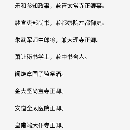
乐和参知政事，兼管太常寺正卿事。
裴宣吏部尚书，兼都察院左都御史。
朱武军师中郎将，兼大理寺正卿。
萧让秘书学士，兼中书舍人。
闻焕章国子监祭酒。
金大坚尚宝寺正卿。
安道全太医院正卿。
皇甫端大仆寺正卿。