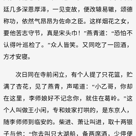
廷几多深恩厚泽，一见变故，便改辕易辙，颂德
称功，依然气昂昂为佐命之臣。这样烟花之女，
要他苦志守节，真是宋头巾！”燕青道：“恐怕不
认得叶巡检了。”众人皆笑。又同吃了一回酒，
方才安寝。
次日同在寺前闲立，有个人提了只花篮，贮
满了杏花，见了燕青，声喏道：“小乙哥，你却
在这里，李师娘好不记念你，就住在葛岭。”这
个人叫做王小闲，专和妓家打哄的，是东京人，
随李师师到临安的。柴进、萧让叫进，取十两银
子与他：“你去叫只大湖船，备两席酒，少停便