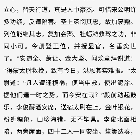
立心，替天行道，真是人中豪杰。可惜宋公明许
多功绩，反遭陷害。圣上深悯其忠，故加褒赠。
列位能继其志，复加会聚。牡蛎滩救驾之功，非
同小可。今册登王位，并授显官，名垂奕世
了。”安道全、萧让、金大坚、闻焕章拜谢道：
“得蒙太尉救挽，致有今日，洪恩其实难报。”太
尉道：“凡人遭逢横祸，便当申救，使出泥涂。
据他们逞一时之势，而今安在哉？”殿前动起鼓
乐，李俊酹酒安席，送宿太尉在上。金叶银花，
粉狮糖象，山珍海错，无不毕具。李俊北面相
陪，两旁席面，四十二人一同安坐。笙簧迭奏，