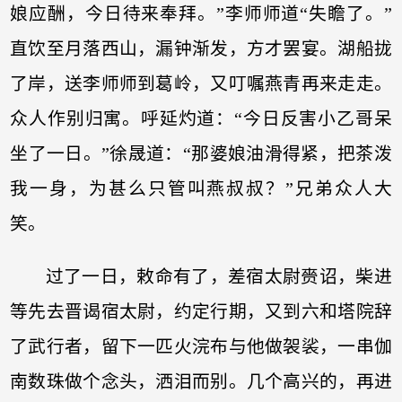
娘应酬，今日待来奉拜。”李师师道“失瞻了。”
直饮至月落西山，漏钟渐发，方才罢宴。湖船拢
了岸，送李师师到葛岭，又叮嘱燕青再来走走。
众人作别归寓。呼延灼道：“今日反害小乙哥呆
坐了一日。”徐晟道：“那婆娘油滑得紧，把茶泼
我一身，为甚么只管叫燕叔叔？”兄弟众人大
笑。
过了一日，敕命有了，差宿太尉赍诏，柴进
等先去晋谒宿太尉，约定行期，又到六和塔院辞
了武行者，留下一匹火浣布与他做袈裟，一串伽
南数珠做个念头，洒泪而别。几个高兴的，再进