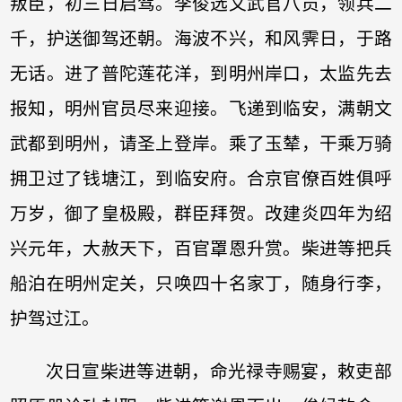
叛臣，初三日启驾。李俊选文武官八员，领兵二
千，护送御驾还朝。海波不兴，和风霁日，于路
无话。进了普陀莲花洋，到明州岸口，太监先去
报知，明州官员尽来迎接。飞递到临安，满朝文
武都到明州，请圣上登岸。乘了玉辇，干乘万骑
拥卫过了钱塘江，到临安府。合京官僚百姓俱呼
万岁，御了皇极殿，群臣拜贺。改建炎四年为绍
兴元年，大赦天下，百官罩恩升赏。柴进等把兵
船泊在明州定关，只唤四十名家丁，随身行李，
护驾过江。
次日宣柴进等进朝，命光禄寺赐宴，敕吏部