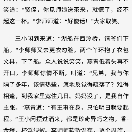
笑道：“贤侄，你见师娘送茶来，就慌了，经不
起这一杯。”李师师道：“好傻话！”大家取笑。
王小闲到来道：“湖船在西泠桥，请爷们下
船。”李师师又去更衣勾脸，两个丫环抱了衣包
文具，下了船。众人说说笑笑，燕青低着头再不
开口。李师师馀情不断，叫道：“兄弟，我与你
隔了多年，该情热些，怎地反觉得疏落了？难得
相逢，到我家里宽住几日。妈妈没了，是我自作
主张。”燕青道：“有王事在身，只怕明日就要起
程。”王小闲摆过酒来，都是珍奇异巧之物，香-
金猊，杯浮绿蚁。李师师软款温存，逐个周旋，