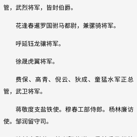
管，武烈将军，皆封伯爵。
花逢春暹罗国驸马都尉，兼骡骑将军。
呼延钰龙骧将军。
徐晟虎翼将军。
费保、高青、倪云、狄成、童猛水军正总
管，武卫将军。
蒋敬度支盐铁使。穆春工部侍郎。杨林廉访
使。邹润留守司。