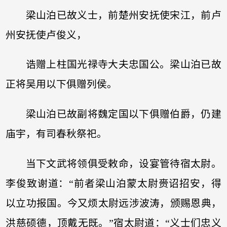
梁山泊已故义士，前楚州安抚使宋江，前卢
州安抚使卢俊义，
诰赠上柱国光禄寺大夫忠国公。梁山泊已故
正将吴用以下俱赠列侯。
梁山泊已故副将魏定国以下俱赠伯爵，仍建
庙宇，有司春秋祭祀。
当下文武将领俱受敕命，设宴管待宿太尉。
李俊致谢道：“前者梁山泊蒙太尉赍诏招安，得
以立功报国。今又烦太尉远涉波涛，颁赐恩典，
洪慈硕德，顶戴无既。”宿太尉道：“义士们忠义