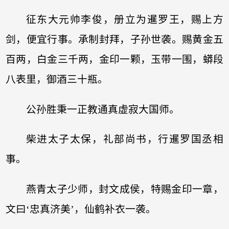
征东大元帅李俊，册立为暹罗王，赐上方
剑，便宜行事。承制封拜，子孙世袭。赐黄金五
百两，白金三千两，金印一颗，玉带一围，蟒段
八表里，御酒三十瓶。
公孙胜秉一正教通真虚寂大国师。
柴进太子太保，礼部尚书，行暹罗国丞相
事。
燕青太子少师，封文成侯，特赐金印一章，
文曰‘忠真济美’，仙鹤补衣一袭。