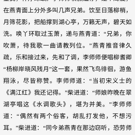
在燕青面上分外多叫几声兄弟。饮至日落柳梢，
月筛花影，把船撑到湖心亭，万籁无声，碧天如
洗。唤丫环取过玉萧，递与燕青道：“兄弟，你
吹萧，待我歌一曲请教列位。”燕青推音律久
疏，乐和接过来，先和了调，李师师便唱柳耆卿
“杨柳岸晓风残月”这一套，果然飞鸟徘徊，游鱼
翔泳，尽皆称赞。李师师道：“当初宋义士的
《满江红》我还记得。”柴进道：“师娘昨晚在翠
湖亭唱这《水调歌头》，堪为并美。”李师师
道：“偶然有两个俗客，胡乱打发他，不想污
耳。”柴进道：“同今弟燕青在那边窃听，恐劳师