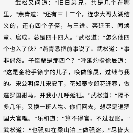
武松又问道：“旧日弟兄，共是几个在哪
里。”燕青道：“还有三十二个，连李大哥太湖结
义的，还有四个子侄，与王进、栾廷玉、闻焕
章、扈成，总是四十四人。”武松道：“怎么他四
个也入了伙？”燕青悉把前事说了。武松道：“事
非偶然。子侄辈是那四个？”呼延灼指徐晟道：
“这是金枪手徐宁的儿子，唤做徐晟，过继与我
的。宋公明侄儿宋安平，花知寨令郎花逢春，做
暹罗国驸马，并我小儿呼延钰。”武松道：“隔不
多几年，又换一班人物。你们回去，想尽是暹罗
国大官哩。”乐和道：“算不得官，不过混账。”
武松道：“也强如在梁山泊上做强盗。”尽皆大