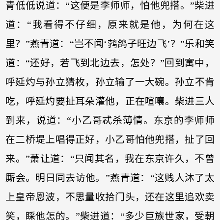
青低低说道：“这便是李师师，怕他兜搭。”柴进
道：“我看得不仔细，原来就是他，为何在这
里？”燕青道：“岂不闻‘鹁鸽子旺边飞’？”乐和笑
道：“还好，若飞到北边去，怎处？”回到寓中，
呼延灼与孙立猜枚，孙立输了一大碗。孙立不肯
吃，呼延灼要扯耳朵灌他，正在喧嚷。柴进三人
到来，说道：“小乙哥忒杀薄情。东京的李师师
在二桥堤上唱得正好，小乙哥怕他兜搭，扯了回
来。”萧让道：“只闻其名，我在东京许久，不曾
厮会。明日同去访他。”燕青道：“这贱人沐了太
上皇帝恩波，不思量收拾门头，还在这里追欢卖
笑，睬他怎的。”柴进道：“多少巨族世家，受朝