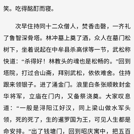
笑。吃得酩酊而寝。
次早住持同十二众僧人，焚香击磬，一齐礼
了鲁智深骨塔。林冲墓上奠了酒，众人在墓门松
树下，坐着说起在中牟县杀高俅等一节，武松称
快道：“杀得好！林教头的魂也是松畅的。”回到
塔院，打过合山斋，拜别武松，依依难舍。住持
跟来领银子。进了涌金门。浪里白条张顺敕封金
华将军，立庙在门内，又备祭浇奠。大家叹息
道：“一般是浔阳江好汉，同上梁山做水军头
领，死的死了，生的暹罗国为王，可见人生都是
命安排。”出了钱塘门，回到昭庆寓中，把五百