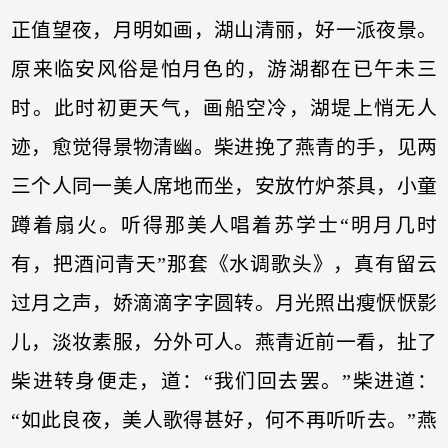
正值望夜，月明如画，湖山清丽，好一派夜景。
原来临安风俗是怕月色的，游湖都在已午未三
时。此时初更天气，画船空冷，湖堤上悄无人
迹，愈觉得景物清幽。柴进挽了燕青的手，见两
三个人同一美人席地而坐，安放竹炉茶具，小童
蹲着扇火。听得那美人唱着苏学士“明月几时
有，把酒问青天”那套《水调歌头》，真有留云
过月之声，娇滴滴字字圆转。月光照出瘦恹恹影
儿，淡妆素服，分外可人。燕青近前一看，扯了
柴进转身便走，道：“我们回去罢。”柴进道：
“如此良夜，美人歌得甚好，何不再听听去。”燕