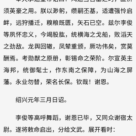
须英豪之用。朕以渺躬，缵嗣丕基，适遭强怜启
衅，远狩播迁，糗粮既匮，矢石已空。兹尔李俊
等夙怀忠义，今竭股肱，统横海之戈船，败滔天
之劲敌。龙舆回辙，凤辇重颁，厥功伟矣，赏莫
酬焉。考勋猷之原册，彰锡命之荣阶。尔宣英主
海邦，统御髦士，作东南之保障，为山海之屏
藩。永业勿替，荣名长保。钦哉！谢恩。
绍兴元年三月日诏。
李俊等高呼舞蹈，谢恩已毕，又同众谢宿太
尉。遂将敕命启出，分给文武。展开看时：