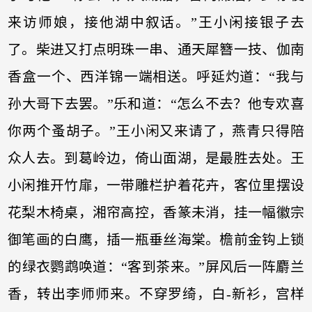
来访师娘，接他湖中叙话。”王小闲接银子去
了。柴进又打点明珠一串、通天犀簪一技、伽南
香盒一个、西洋锦一端相送。呼延灼道：“我与
孙大哥下去罢。”乐和道：“怎么不去？他专欢喜
你两个蚤胡子。”王小闲又来请了，燕青只得陪
众人去。到葛岭边，倚山面湖，是最胜去处。王
小闲推开竹扉，一带雕栏护着花卉，客位里摆设
花梨木椅桌，湘帘高控，香篆未消，挂一幅徽宗
御笔画的白鹰，插一瓶垂丝海棠。檐前金钩上锁
的绿衣鹦鹉唤道：“客到茶来。”屏风后一阵麝兰
香，转出李师师来。不穿罗绮，白-新衫，宫样