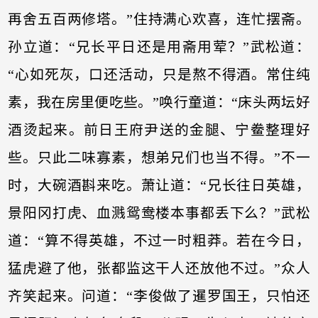
再舍五百两修塔。”住持满心欢喜，连忙摆斋。
孙立道：“兄长平日还是用斋用荤？”武松道：
“心如死灰，口还活动，只是熬不得酒。常住纯
素，我在房里便吃些。”唤行童道：“床头两坛好
酒烫起来。前日王府尹送的金腿、宁鲞整理好
些。只此二味寡素，想弟兄们也当不得。”不一
时，大碗酒斟来吃。萧让道：“兄长往日英雄，
景阳冈打虎、血溅鸳鸯楼本事都丢下么？”武松
道：“算不得英雄，不过一时粗莽。若在今日，
猛虎避了他，张都监这干人还放他不过。”众人
齐笑起来。问道：“李俊做了暹罗国王，只怕还