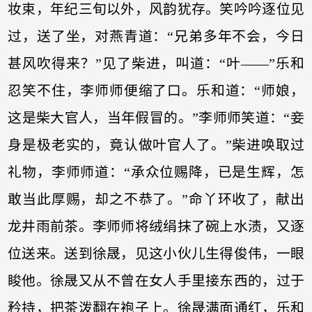
妆束，年纪三旬以外，风韵犹存。笑吟吟逐位见
过，送了坐，对燕青道：“兄弟多年不会，今日
甚风吹得来？”见了柴进，叫道：“叶——”乐和
忍笑不住，李师师便缩了口。乐和道：“师娘，
这是柴大官人，当年假冒的。”李师师笑道：“妾
身是极老实的，竟认做叶官人了。”柴进唤取过
礼物，李师师道：“承众位赐降，已是生辉，怎
敢当此厚赐，却之不恭了。”命丫环收了，献出
龙井雨前茶。李师师将绒绢抹了碗上水渍，又逐
位送来。送到徐晟，见这小伙儿生得俊伟，一眼
睃他。徐晟又从不曾在女人手里接东西的，过于
矜持，把茶泼翻在袍子上。徐晟满面通红，乐和