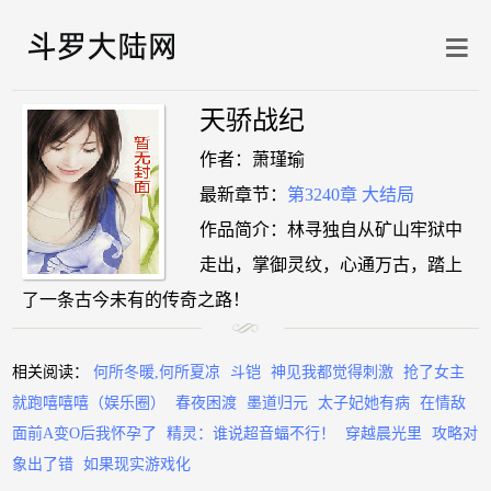
天骄战纪
作者：萧瑾瑜
最新章节：
第3240章 大结局
作品简介：林寻独自从矿山牢狱中
走出，掌御灵纹，心通万古，踏上
了一条古今未有的传奇之路！
相关阅读：
何所冬暖,何所夏凉
斗铠
神见我都觉得刺激
抢了女主
就跑嘻嘻嘻（娱乐圈）
春夜困渡
墨道归元
太子妃她有病
在情敌
面前A变O后我怀孕了
精灵：谁说超音蝠不行！
穿越晨光里
攻略对
象出了错
如果现实游戏化