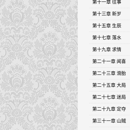
第十一章 往事
第十三章 新岁
第十五章 生辰
第十七章 落水
第十九章 求情
第二十一章 闻喜
第二十三章 滑胎
第二十五章 大局
第二十七章 迷局
第二十九章 定夺
第三十一章 山贼