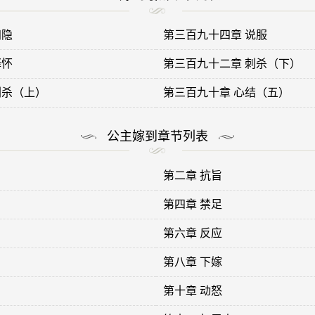
归隐
第三百九十四章 说服
释怀
第三百九十二章 刺杀（下）
刺杀（上）
第三百九十章 心结（五）
公主嫁到章节列表
第二章 抗旨
第四章 禁足
第六章 反应
第八章 下嫁
第十章 动怒