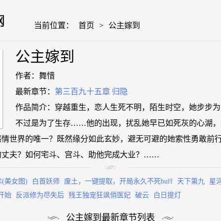
当前位置：
首页
>
公主嫁到
公主嫁到
作者：舞惜
最新章节：
第三百九十五章 归隐
作品简介：穿越重生，恋人生死不明，陌生时空，她步步为
不过是为了生存……他的出现，扰乱她早已如死灰的心湖，
感情世界的唯一？既然缘分如此玄妙，避无可避的她索性勇敢前
的丈夫？如何宅斗、宫斗、助他完成大业？……
(美女图)
白首妖师
废土，一键提取，开局永久不死buff
天下第九
星
开始
反派修为尽失后
残王独宠狂飒俏医妃
破云
白日提灯
公主嫁到最新章节列表