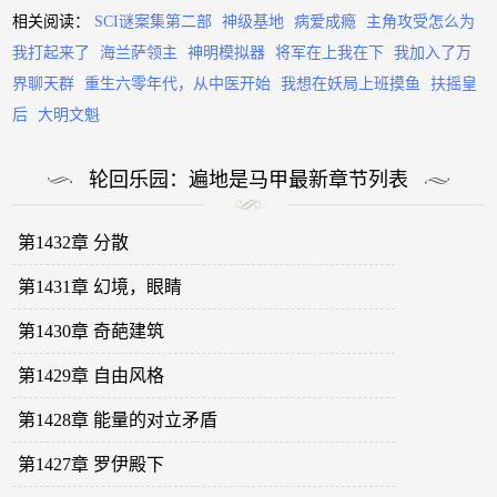
相关阅读：
SCI谜案集第二部
神级基地
病爱成瘾
主角攻受怎么为
我打起来了
海兰萨领主
神明模拟器
将军在上我在下
我加入了万
界聊天群
重生六零年代，从中医开始
我想在妖局上班摸鱼
扶摇皇
后
大明文魁
轮回乐园：遍地是马甲最新章节列表
第1432章 分散
第1431章 幻境，眼睛
第1430章 奇葩建筑
第1429章 自由风格
第1428章 能量的对立矛盾
第1427章 罗伊殿下